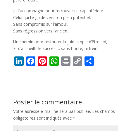
Je t’accompagne pour retrouver ce cap intérieur.
Celui qui te guide vers ton plein potentiel,
Sans compromis sur l’amour,
Sans régression vers l’ancien.
Un chemin pour restaurer la joie simple d’être soi,
Et d’accueillir le succès … sans honte, ni frein.
Li
F
Pi
W
Pr
C
P
n
ac
nt
h
in
o
ar
k
e
er
at
t
p
ta
e
b
e
s
y
g
dI
o
st
A
Li
er
Poster le commentaire
n
o
p
n
Votre adresse e-mail ne sera pas publiée.
Les champs
k
p
k
obligatoires sont indiqués avec
*