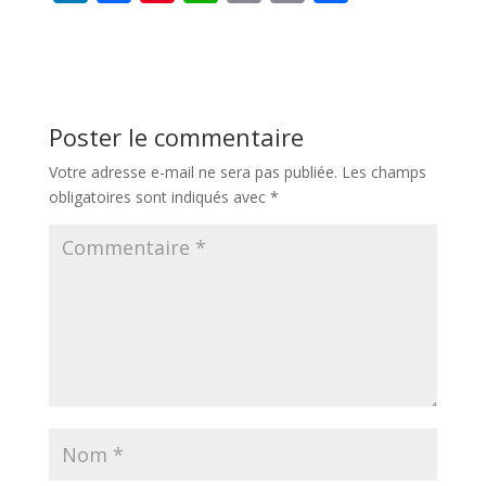
n
ac
nt
h
in
o
ar
k
e
er
at
t
p
ta
e
b
e
s
y
g
dI
o
st
A
Li
er
Poster le commentaire
n
o
p
n
Votre adresse e-mail ne sera pas publiée.
Les champs
k
p
k
obligatoires sont indiqués avec
*