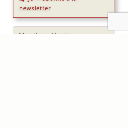
newsletter
Mentions légales
Create Tomorrow SRL
Chemin des Messes, 12A,
BE-1380 Lasne
+32 2 318 31 42
info@createtomorrow.be