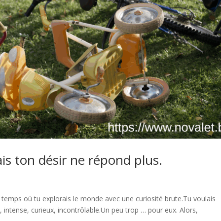
ais ton désir ne répond plus.
 temps où tu explorais le monde avec une curiosité brute.Tu voulais
nt, intense, curieux, incontrôlable.Un peu trop … pour eux. Alors,