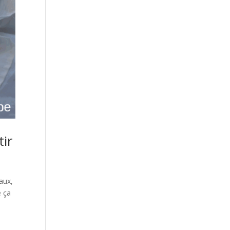
tir
aux,
e ça