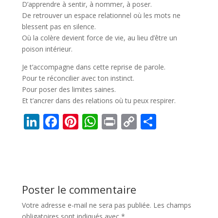
D’apprendre à sentir, à nommer, à poser.
De retrouver un espace relationnel où les mots ne
blessent pas en silence.
Où la colère devient force de vie, au lieu d’être un
poison intérieur.
Je t’accompagne dans cette reprise de parole.
Pour te réconcilier avec ton instinct.
Pour poser des limites saines.
Et t’ancrer dans des relations où tu peux respirer.
Li
F
Pi
W
Pr
C
P
n
ac
nt
h
in
o
ar
k
e
er
at
t
p
ta
e
b
e
s
y
g
dI
o
st
A
Li
er
Poster le commentaire
n
o
p
n
Votre adresse e-mail ne sera pas publiée.
Les champs
k
p
k
obligatoires sont indiqués avec
*