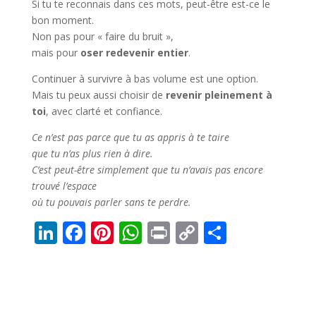
Si tu te reconnais dans ces mots, peut-être est-ce le
bon moment.
Non pas pour « faire du bruit »,
mais pour
oser redevenir entier
.
Continuer à survivre à bas volume est une option.
Mais tu peux aussi choisir de
revenir pleinement à
toi
, avec clarté et confiance.
Ce n’est pas parce que tu as appris à te taire
que tu n’as plus rien à dire.
C’est peut-être simplement que tu n’avais pas encore
trouvé l’espace
où tu pouvais parler sans te perdre.
Li
F
Pi
W
Pr
C
P
n
ac
nt
h
in
o
ar
k
e
er
at
t
p
ta
e
b
e
s
y
g