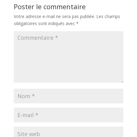
dI
o
st
A
Li
er
Poster le commentaire
n
o
p
n
Votre adresse e-mail ne sera pas publiée.
Les champs
k
p
k
obligatoires sont indiqués avec
*